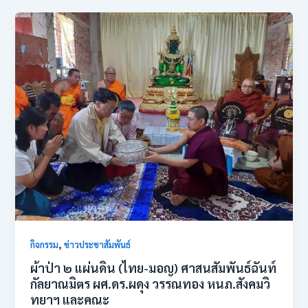
,
กิจกรรม
ข่าวประชาสัมพันธ์
ผ้าป่า ๒ แผ่นดิน (ไทย-มอญ) ศาสนสัมพันธ์ฉันท์
กัลยาณมิตร ผศ.ดร.ผดุง วรรณทอง หนภ.สังคมวิ
ทยาฯ และคณะ