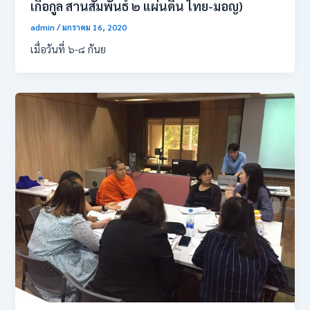
เกื้อกูล สานสัมพันธ์ ๒ แผ่นดิน ไทย-มอญ)
admin
/
มกราคม 16, 2020
เมื่อวันที่ ๖-๘ กันย