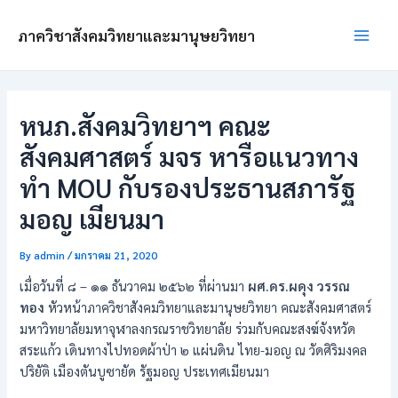
Skip
Post
Main
to
navigation
ภาควิชาสังคมวิทยาและมานุษยวิทยา
Men
content
หนภ.สังคมวิทยาฯ คณะ
สังคมศาสตร์ มจร หารือแนวทาง
ทำ MOU กับรองประธานสภารัฐ
มอญ เมียนมา
By
admin
/
มกราคม 21, 2020
เมื่อวันที่ ๘ – ๑๑ ธันวาคม ๒๕๖๒ ที่ผ่านมา
ผศ.ดร.ผดุง วรรณ
ทอง
หัวหน้าภาควิชาสังคมวิทยาและมานุษยวิทยา คณะสังคมศาสตร์
มหาวิทยาลัยมหาจุฬาลงกรณราชวิทยาลัย ร่วมกับคณะสงฆ์จังหวัด
สระแก้ว เดินทางไปทอดผ้าป่า ๒ แผ่นดิน ไทย-มอญ ณ วัดศิริมงคล
ปริยัติ เมืองตันบูซายัด รัฐมอญ ประเทศเมียนมา