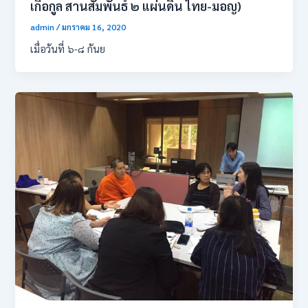
เกื้อกูล สานสัมพันธ์ ๒ แผ่นดิน ไทย-มอญ)
admin
/
มกราคม 16, 2020
เมื่อวันที่ ๖-๘ กันย