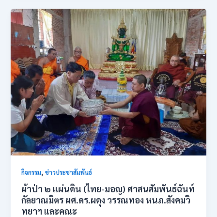
,
กิจกรรม
ข่าวประชาสัมพันธ์
ผ้าป่า ๒ แผ่นดิน (ไทย-มอญ) ศาสนสัมพันธ์ฉันท์
กัลยาณมิตร ผศ.ดร.ผดุง วรรณทอง หนภ.สังคมวิ
ทยาฯ และคณะ