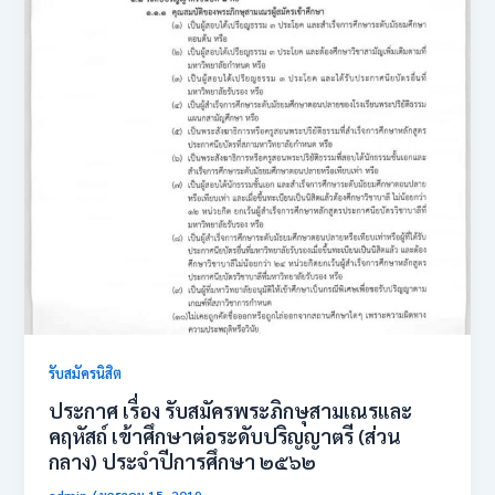
รับสมัครนิสิต
ประกาศ เรื่อง รับสมัครพระภิกษุสามเณรและ
คฤหัสถ์ เข้าศึกษาต่อระดับปริญญาตรี (ส่วน
กลาง) ประจำปีการศึกษา ๒๕๖๒