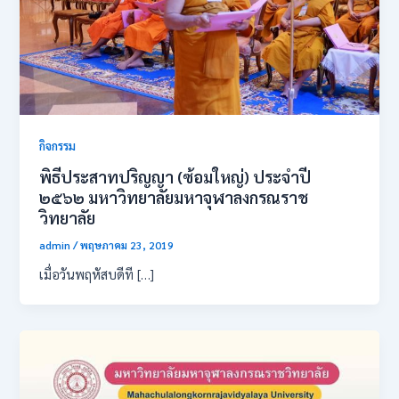
กิจกรรม
พิธี​ประสาท​ปริญญา​ (ซ้อมใหญ่)​ ประจำปี​
๒๕๖๒​ มหา​วิทยาลัย​มหา​จุฬา​ลง​ก​รณ​ราช​
วิทยาลัย​
admin
/
พฤษภาคม 23, 2019
เมื่อวัน​พฤหัสบดี​ที […]